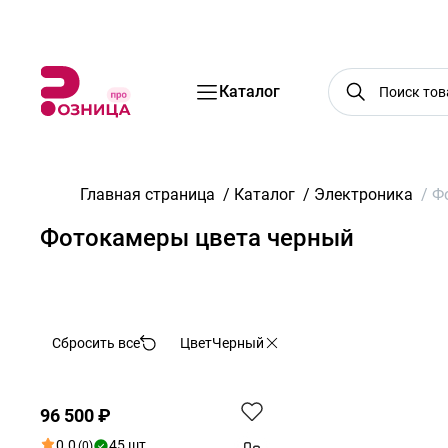
Бренды
Акции
Услуги
Блог
О нас
Доставка
Оплата
Конт
Каталог
Главная страница
/
Каталог
/
Электроника
/
Ф
Фотокамеры цвета черный
По возрастанию цены
Сбросить все
Цвет
Черный
Хит
96 500 ₽
0.0
45 шт
(0)