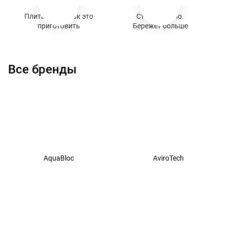
Плита знает, как это
Стирает умно.
приготовить
Бережёт больше
Все бренды
AquaBloc
AviroTech