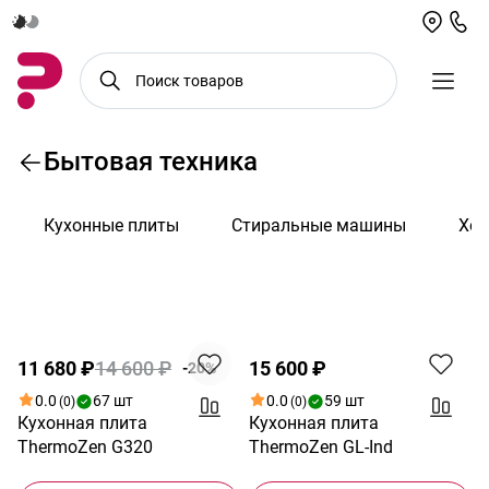
Бытовая техника
Кухонные плиты
Стиральные машины
Хол
По возрастанию цены
Акция
11 680 ₽
14 600 ₽
15 600 ₽
-20%
0.0
67 шт
0.0
59 шт
(0)
(0)
Кухонная плита
Кухонная плита
ThermoZen G320
ThermoZen GL-Ind