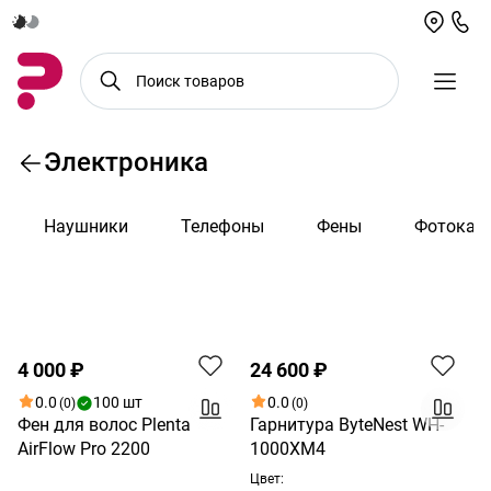
Электроника
Наушники
Телефоны
Фены
Фотокам
По возрастанию цены
Хит
4 000 ₽
24 600 ₽
0.0
100 шт
0.0
(0)
(0)
Фен для волос Plenta
Гарнитура ByteNest WH-
AirFlow Pro 2200
1000XM4
Цвет: