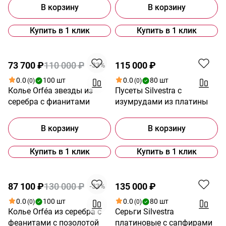
В корзину
В корзину
Купить в 1 клик
Купить в 1 клик
Акция
73 700 ₽
110 000 ₽
115 000 ₽
-33%
0.0
100 шт
0.0
80 шт
(0)
(0)
Колье Orféa звезды из
Пусеты Silvestra с
серебра с фианитами
изумрудами из платины
В корзину
В корзину
Купить в 1 клик
Купить в 1 клик
Акция
87 100 ₽
130 000 ₽
135 000 ₽
-33%
0.0
100 шт
0.0
80 шт
(0)
(0)
Колье Orféa из серебра с
Серьги Silvestra
феанитами с позолотой
платиновые с сапфирами