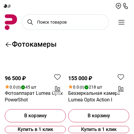
Фотокамеры
По возрастанию цены
Хит
96 500 ₽
155 000 ₽
0.0
45 шт
0.0
218 шт
(0)
(0)
Фотоаппарат Lumea Optix
Беззеркальная камера
PowerShot
Lumea Optix Action I
В корзину
В корзину
Купить в 1 клик
Купить в 1 клик