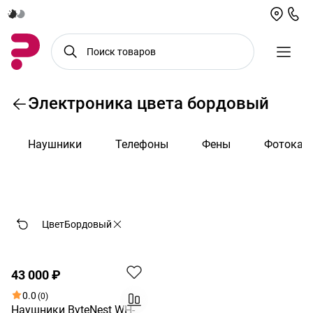
Электроника цвета бордовый
Наушники
Телефоны
Фены
Фотокам
По возрастанию цены
Цвет
Бордовый
Хит
43 000 ₽
0.0
(0)
Наушники ByteNest WH-