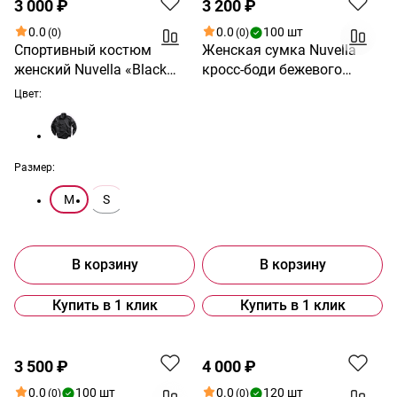
3 000 ₽
3 200 ₽
0.0
0.0
100 шт
(0)
(0)
Спортивный костюм
Женская сумка Nuvella
женский Nuvella «Black
кросс-боди бежевого
Motion»
цвета
Цвет:
Размер:
M
S
В корзину
В корзину
Купить в 1 клик
Купить в 1 клик
3 500 ₽
4 000 ₽
0.0
100 шт
0.0
120 шт
(0)
(0)