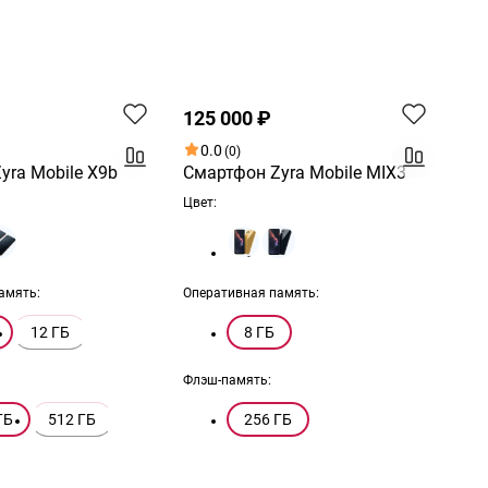
Хит
125 000 ₽
0.0
(0)
yra Mobile X9b
Смартфон Zyra Mobile MIX3
Цвет:
амять:
Оперативная память:
12 ГБ
8 ГБ
Флэш-память:
ГБ
512 ГБ
256 ГБ