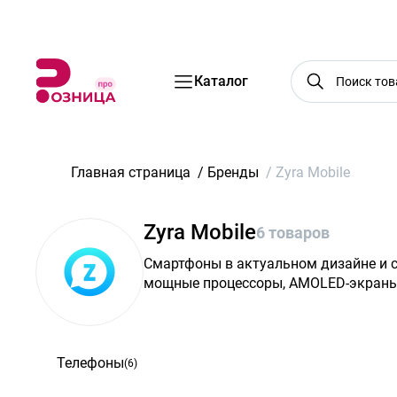
Бренды
Акции
Услуги
Блог
О нас
Доставка
Оплата
Конт
Каталог
Главная страница
/
Бренды
/
Zyra Mobile
Zyra Mobile
6 товаров
Смартфоны в актуальном дизайне и с
мощные процессоры, AMOLED-экраны
Телефоны
(6)