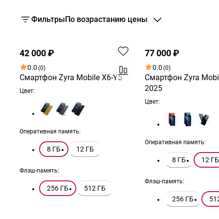
Фильтры
По возрастанию цены
Хит
Хит
42 000 ₽
77 000 ₽
0.0
0.0
(0)
(0)
Смартфон Zyra Mobile X6-Y5
Смартфон Zyra Mobi
2025
Цвет:
Цвет:
Оперативная память:
Оперативная память:
8 ГБ
12 ГБ
8 ГБ
12 ГБ
Флэш-память:
Флэш-память:
256 ГБ
512 ГБ
256 ГБ
51