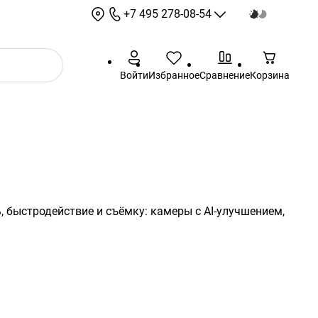
+7 495 278-08-54
+7 495 278-08-54
Войти
Избранное
Сравнение
Корзина
sale@sotbit.ru
Режим работы: 9:00 - 18:00
Выходные: суббота,
воскресенье
г. Москва, ул.
Профсоюзная, д.61А
 быстродействие и съёмку: камеры с AI-улучшением,