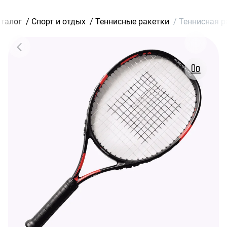
талог
/
Спорт и отдых
/
Теннисные ракетки
/
Теннисная ра