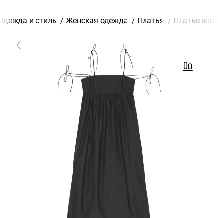
Одежда и стиль
/
Женская одежда
/
Платья
/
Платье жато